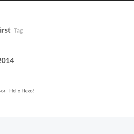
first
Tag
2014
Hello Hexo!
-04