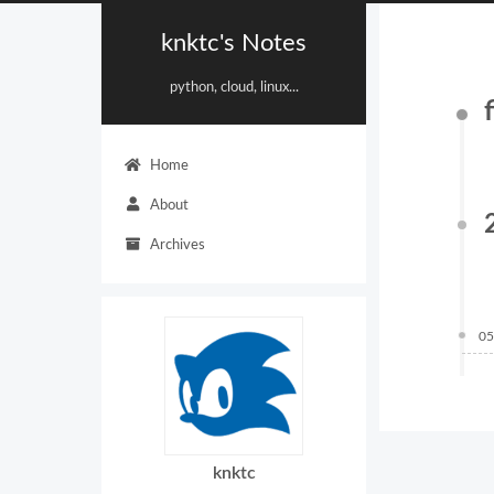
knktc's Notes
python, cloud, linux...
Home
About
Archives
05
knktc