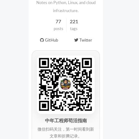
Notes on Python, Linux, and cloud
infrastructure.
77
221
posts
tags
GitHub
Twitter
中年工程师苟活指南
微信扫码关注，第一时间看到新
文章和折腾记录。