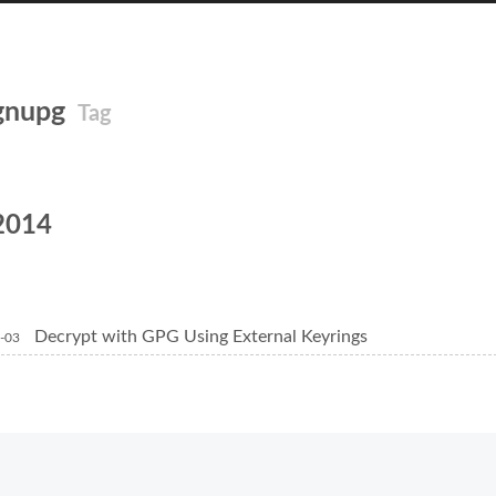
gnupg
Tag
2014
Decrypt with GPG Using External Keyrings
-03