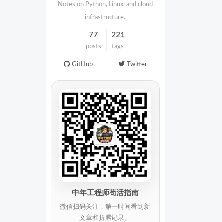
Notes on Python, Linux, and cloud
infrastructure.
77
221
posts
tags
GitHub
Twitter
中年工程师苟活指南
微信扫码关注，第一时间看到新
文章和折腾记录。