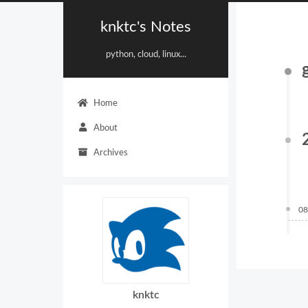
knktc's Notes
python, cloud, linux...
Home
About
Archives
08
knktc