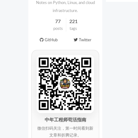
Notes on Python, Linux, and cloud
infrastructure.
77
221
posts
tags
GitHub
Twitter
中年工程师苟活指南
微信扫码关注，第一时间看到新
文章和折腾记录。