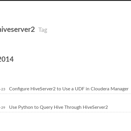
hiveserver2
Tag
2014
Configure HiveServer2 to Use a UDF in Cloudera Manager
-23
Use Python to Query Hive Through HiveServer2
-29