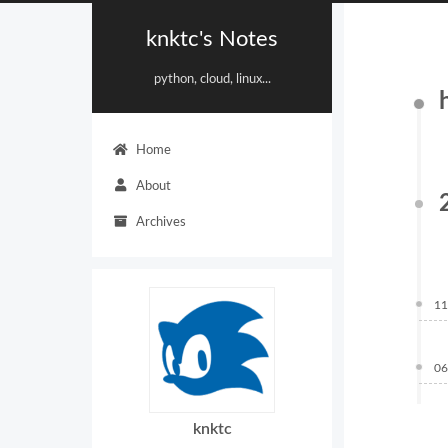
knktc's Notes
python, cloud, linux...
Home
About
Archives
11
06
knktc