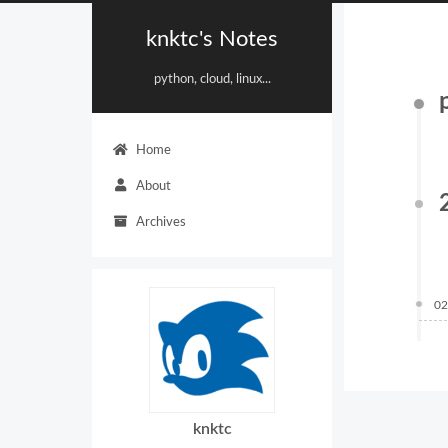
knktc's Notes
python, cloud, linux...
Home
About
Archives
02
knktc