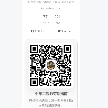
Notes on Python, Linux, and cloud
infrastructure.
77
221
posts
tags
GitHub
Twitter
中年工程师苟活指南
微信扫码关注，第一时间看到新
文章和折腾记录。