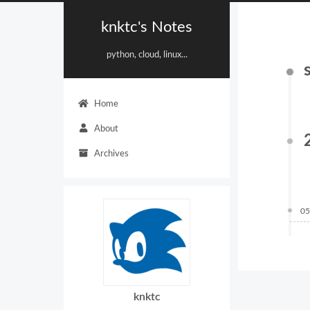
knktc's Notes
python, cloud, linux...
Home
About
Archives
05
knktc