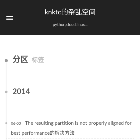
knktc的杂乱空间
python,cloud,linux...
分区
标签
2014
The resulting partition is not properly aligned for
06-03
best performance的解决方法