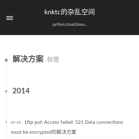
knktc的杂乱空间
python,cloud,linux...
解决方案
标签
2014
Lftp put: Access failed: 521 Data connections
07-19
must be encrypted的解决方案