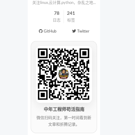
关注linux,云计算,python，杂乱之地...
78
241
日志
标签
GitHub
Twitter
中年工程师苟活指南
微信扫码关注，第一时间看到新
文章和折腾记录。