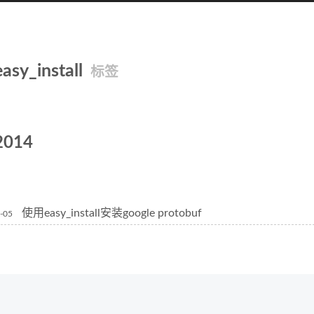
easy_install
标签
2014
使用easy_install安装google protobuf
-05