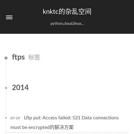
knktc的杂乱空间
python,cloud,linux...
ftps
标签
2014
Lftp put: Access failed: 521 Data connections
07-19
must be encrypted的解决方案