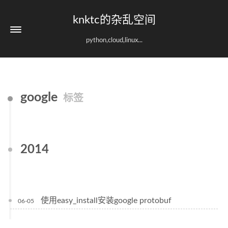
knktc的杂乱空间
python,cloud,linux...
google
标签
2014
使用easy_install安装google protobuf
06-05