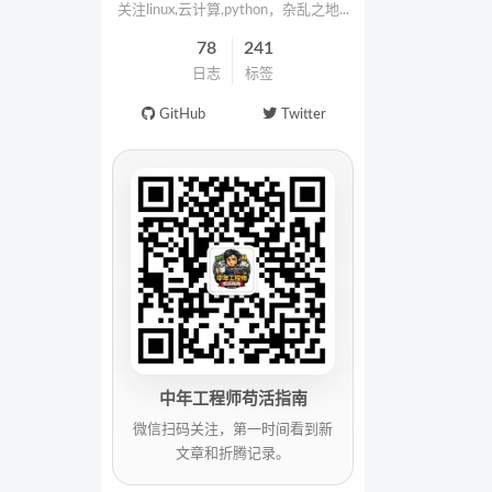
关注linux,云计算,python，杂乱之地...
78
241
日志
标签
GitHub
Twitter
中年工程师苟活指南
微信扫码关注，第一时间看到新
文章和折腾记录。