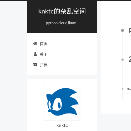
knktc的杂乱空间
python,cloud,linux...
首页
关于
归档
06
knktc