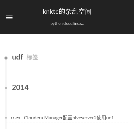
knktc的杂乱空间
python,cloud,linux...
udf
标签
2014
Cloudera Manager配置hiveserver2使用udf
11-23