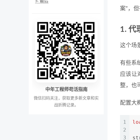
5.
最后
案”，
1. 
这个场
有些系
应该让
整，也可
中年工程师苟活指南
微信扫码关注，获取更多新文章和实
配置大
战折腾记录。
1
lo
2
3
st