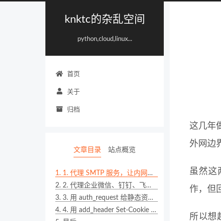
knktc的杂乱空间
python,cloud,linux...
首页
关于
归档
这几年
外网边
文章目录
站点概览
虽然这两
1.
1. 代理 SMTP 服务，让内网服务也能发邮件
2.
2. 代理企业微信、钉钉、飞书这类外部通知接口
作，但
3.
3. 用 auth_request 给静态资源和内部服务补一层认证
4.
4. 用 add_header Set-Cookie 做一层够用的单点登录
所以想