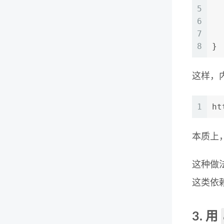
5
6
7
  
8
}
这样，
1
ht
本质上
这种做
这类依
3. 用