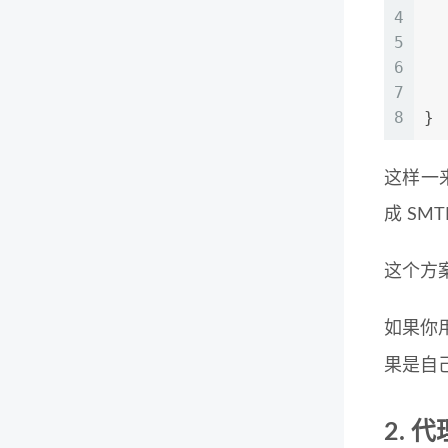
4
5
6
7
  
8
}
这样一
成 SM
这个方
如果你用
果是自己
2.