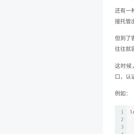
还有一
接托管
但到了
往往就
这时候
口，认
例如：
1
l
2
3