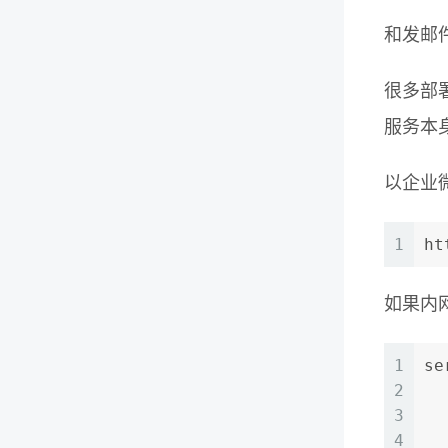
和发邮
很多部
服务本
以企业微
1
ht
如果内网
1
se
2
3
4