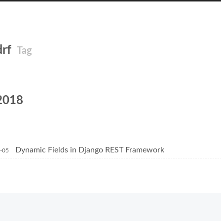
drf
Tag
2018
Dynamic Fields in Django REST Framework
-05