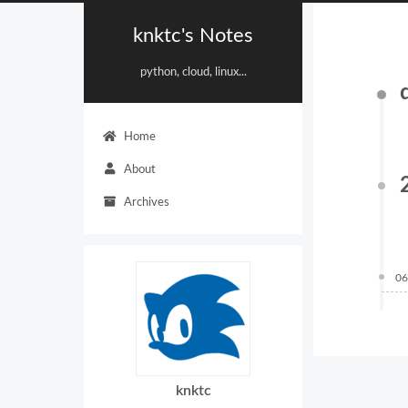
knktc's Notes
python, cloud, linux...
Home
About
Archives
06
knktc