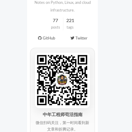
Notes on Python, Linux, and cloud
infrastructure.
77
221
posts
tags
GitHub
Twitter
中年工程师苟活指南
微信扫码关注，第一时间看到新
文章和折腾记录。