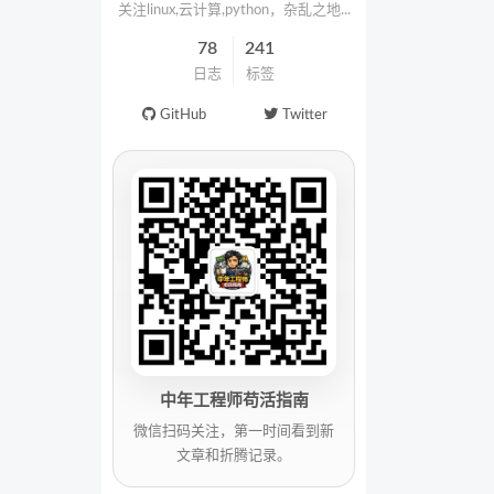
关注linux,云计算,python，杂乱之地...
78
241
日志
标签
GitHub
Twitter
中年工程师苟活指南
微信扫码关注，第一时间看到新
文章和折腾记录。